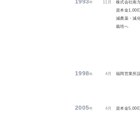
1993
11月
株式会社南
年
資本金1,00
減農薬・減
栽培へ
1998
4月
福岡営業所
年
2005
4月
資本金5,00
年