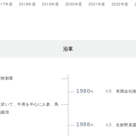
沿革
資材創業
1980
4月
有限会社
年
に於いて、牛蒡を中心に人参、馬
約栽培
1988
4月
生鮮野菜
年