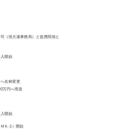
公司（現大連事務局）と提携関係と
輸入開始
部へ名称変更
00万円へ増資
輸入開始
ＭＫ-1）開始