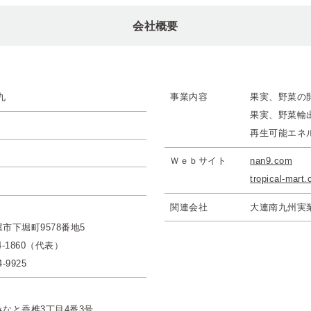
会社概要
九
事業内容
果実、野菜の
果実、野菜輸
再生可能エネ
Ｗｅｂ
サイト
nan9.com
tropical-mart
関連会社
大連南九州実
市下堀町9578番地5
44-1860（代表）
4-9925
なと香椎3丁目4番3号