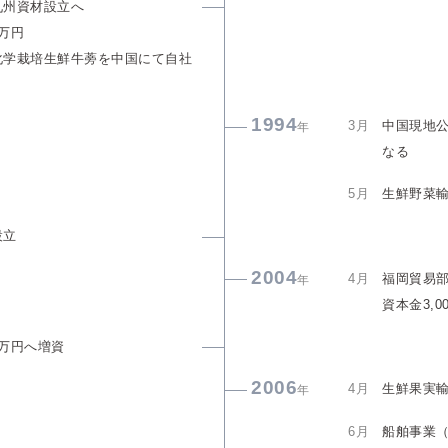
九州資材設立へ
0万円
化学栽培生鮮牛蒡を中国にて自社
1994
3月
中国現地
年
なる
5月
生鮮野菜
設立
2004
4月
福岡貿易
年
資本金3,0
0万円へ増資
2006
4月
生鮮果実
年
6月
船舶事業（