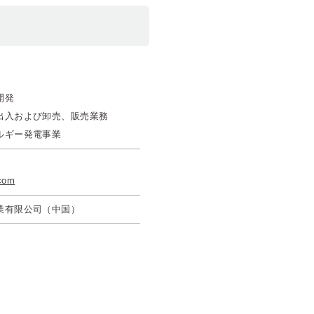
開発
出入および卸売、販売業務
ルギー発電事業
.com
業有限公司（中国）