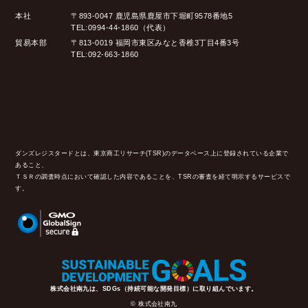
本社
〒893-0047 鹿児島県鹿屋市下堀町9578番地5
TEL:0994-44-1860（代表）
貿易本部
〒813-0019 福岡市東区みなと香椎3丁目4番3号
TEL:092-663-1860
ダンズレジスタードとは、東京商工リサーチ(TSR)のデータベース上に登録されている企業で
あること、
ＴＳＲの調査時点において確認した内容であることを、TSRの審査を経て明示するサービスで
す。
株式会社南九は、SDGs（持続可能な開発目標）に取り組んでいます。
© 株式会社南九