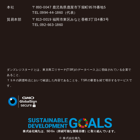
本社
〒893-0047 鹿児島県鹿屋市下堀町9578番地5
TEL:0994-44-1860（代表）
貿易本部
〒813-0019 福岡市東区みなと香椎3丁目4番3号
TEL:092-663-1860
ダンズレジスタードとは、東京商工リサーチ(TSR)のデータベース上に登録されている企業で
あること、
ＴＳＲの調査時点において確認した内容であることを、TSRの審査を経て明示するサービスで
す。
株式会社南九は、SDGs（持続可能な開発目標）に取り組んでいます。
© 株式会社南九