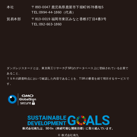
本社
〒893-0047 鹿児島県鹿屋市下堀町9578番地5
TEL:0994-44-1860（代表）
貿易本部
〒813-0019 福岡市東区みなと香椎3丁目4番3号
TEL:092-663-1860
ダンズレジスタードとは、東京商工リサーチ(TSR)のデータベース上に登録されている企業で
あること、
ＴＳＲの調査時点において確認した内容であることを、TSRの審査を経て明示するサービスで
す。
株式会社南九は、SDGs（持続可能な開発目標）に取り組んでいます。
© 株式会社南九