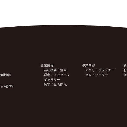
企業情報
事業内容
新
会社概要・沿革
アグリ・プランナー
お
78番地5
理念・メッセージ
ＭＫ・ソーラー
個
ギャラリー
数字で見る南九
丁目4番3号