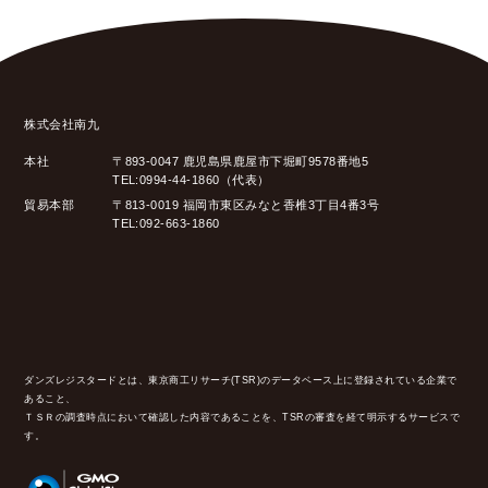
株式会社南九
本社
〒893-0047 鹿児島県鹿屋市下堀町9578番地5
TEL:0994-44-1860（代表）
貿易本部
〒813-0019 福岡市東区みなと香椎3丁目4番3号
TEL:092-663-1860
ダンズレジスタードとは、東京商工リサーチ(TSR)のデータベース上に登録されている企業で
あること、
ＴＳＲの調査時点において確認した内容であることを、TSRの審査を経て明示するサービスで
す。