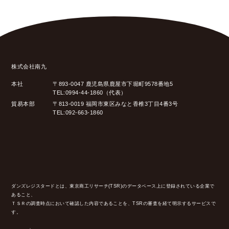
株式会社南九
本社
〒893-0047 鹿児島県鹿屋市下堀町9578番地5
TEL:0994-44-1860（代表）
貿易本部
〒813-0019 福岡市東区みなと香椎3丁目4番3号
TEL:092-663-1860
ダンズレジスタードとは、東京商工リサーチ(TSR)のデータベース上に登録されている企業で
あること、
ＴＳＲの調査時点において確認した内容であることを、TSRの審査を経て明示するサービスで
す。