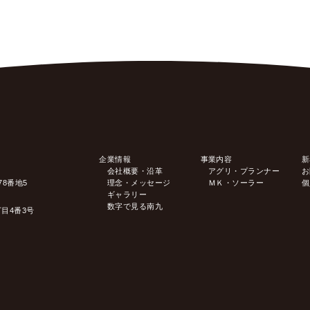
企業情報
事業内容
新
会社概要・沿革
アグリ・プランナー
お
78番地5
理念・メッセージ
ＭＫ・ソーラー
個
ギャラリー
数字で見る南九
丁目4番3号